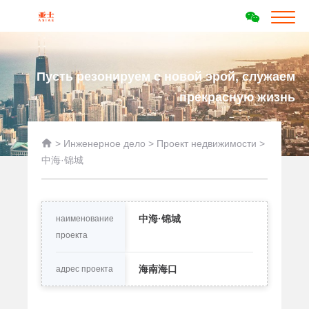
Пусть резонируем с новой эрой, служаем
прекрасную жизнь

>
Инженерное дело
>
Проект недвижимости
>
中海·锦城
中海·锦城
наименование
проекта
海南海口
адрес проекта