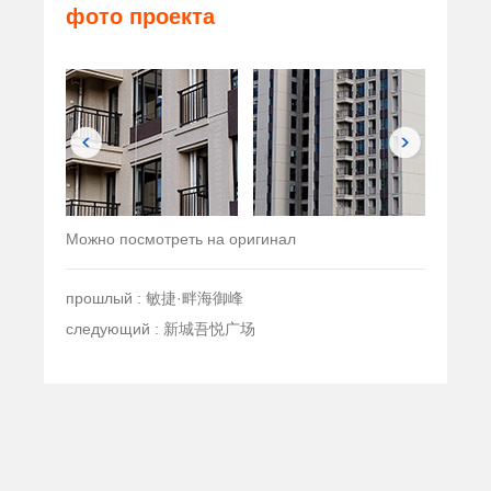
фото проекта
Можно посмотреть на оригинал
прошлый : 敏捷·畔海御峰
следующий : 新城吾悦广场